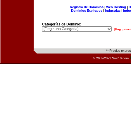
Registro de Dominios
|
Web Hosting
|
D
Dominios Expirados
|
Industrias
|
Indu
Categorías de Dominio:
[Pág. princi
** Precios expre
© 2002/2022 Solo10.com