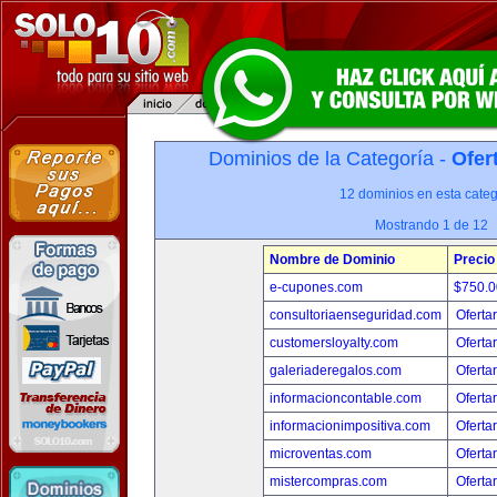
Dominios de la Categoría -
Ofer
12 dominios en esta categ
Mostrando 1 de 12
Nombre de Dominio
Precio
e-cupones.com
$750.
consultoriaenseguridad.com
Oferta
customersloyalty.com
Oferta
galeriaderegalos.com
Oferta
informacioncontable.com
Oferta
informacionimpositiva.com
Oferta
microventas.com
Oferta
mistercompras.com
Oferta