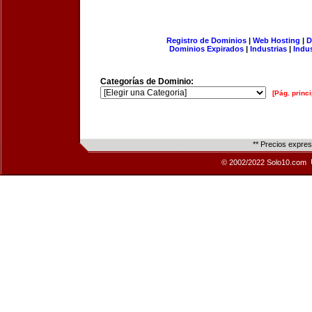
Registro de Dominios
|
Web Hosting
|
D
Dominios Expirados
|
Industrias
|
Indu
Categorías de Dominio:
[Pág. princi
** Precios expre
© 2002/2022 Solo10.com