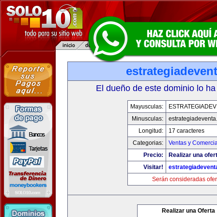
estrategiadeven
El dueño de este dominio lo ha
Mayusculas:
ESTRATEGIADEV
Minusculas:
estrategiadevent
Longitud:
17 caracteres
Categorias:
Ventas y Comercia
Precio:
Realizar una ofer
Visitar!
estrategiadeven
Serán consideradas ofer
Realizar una Oferta