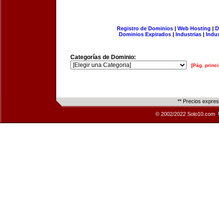
Registro de Dominios
|
Web Hosting
|
D
Dominios Expirados
|
Industrias
|
Indu
Categorías de Dominio:
[Pág. princi
** Precios expre
© 2002/2022 Solo10.com