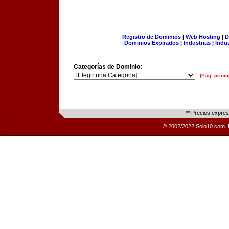
Registro de Dominios
|
Web Hosting
|
D
Dominios Expirados
|
Industrias
|
Indu
Categorías de Dominio:
[Pág. princi
** Precios expre
© 2002/2022 Solo10.com