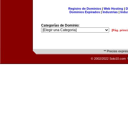
Registro de Dominios
|
Web Hosting
|
D
Dominios Expirados
|
Industrias
|
Indu
Categorías de Dominio:
[Pág. princi
** Precios expre
© 2002/2022 Solo10.com