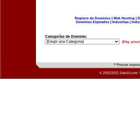
Registro de Dominios
|
Web Hosting
|
D
Dominios Expirados
|
Industrias
|
Indu
Categorías de Dominio:
[Pág. princi
** Precios expre
© 2002/2022 Solo10.com