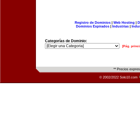
Registro de Dominios
|
Web Hosting
|
D
Dominios Expirados
|
Industrias
|
Indu
Categorías de Dominio:
[Pág. princi
** Precios expre
© 2002/2022 Solo10.com