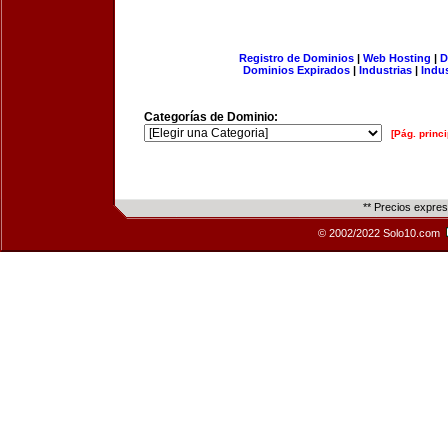
Registro de Dominios
|
Web Hosting
|
D
Dominios Expirados
|
Industrias
|
Indu
Categorías de Dominio:
[Pág. princi
** Precios expre
© 2002/2022 Solo10.com