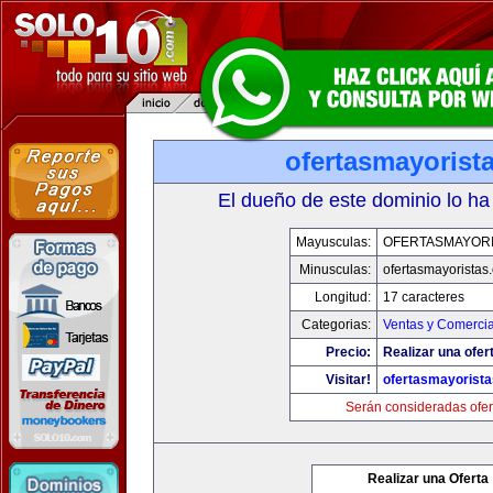
ofertasmayorist
El dueño de este dominio lo ha
Mayusculas:
OFERTASMAYORI
Minusculas:
ofertasmayoristas
Longitud:
17 caracteres
Categorias:
Ventas y Comercia
Precio:
Realizar una ofer
Visitar!
ofertasmayorist
Serán consideradas ofer
Realizar una Oferta