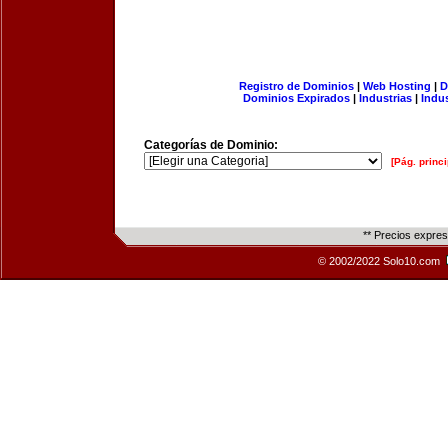
Registro de Dominios
|
Web Hosting
|
D
Dominios Expirados
|
Industrias
|
Indu
Categorías de Dominio:
[Pág. princi
** Precios expre
© 2002/2022 Solo10.com