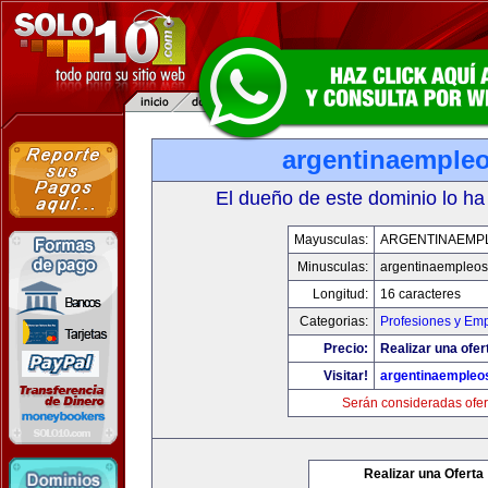
argentinaemple
El dueño de este dominio lo ha
Mayusculas:
ARGENTINAEMP
Minusculas:
argentinaempleo
Longitud:
16 caracteres
Categorias:
Profesiones y Em
Precio:
Realizar una ofer
Visitar!
argentinaempleo
Serán consideradas ofer
Realizar una Oferta