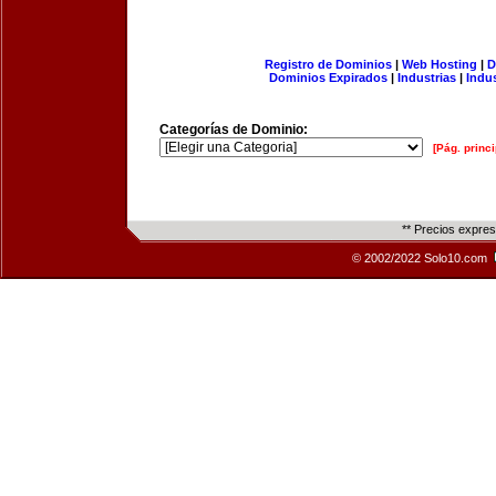
Registro de Dominios
|
Web Hosting
|
D
Dominios Expirados
|
Industrias
|
Indu
Categorías de Dominio:
[Pág. princi
** Precios expre
© 2002/2022 Solo10.com