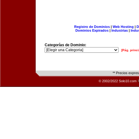
Registro de Dominios
|
Web Hosting
|
D
Dominios Expirados
|
Industrias
|
Indu
Categorías de Dominio:
[Pág. princi
** Precios expre
© 2002/2022 Solo10.com