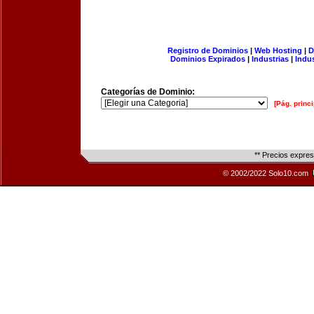
Registro de Dominios
|
Web Hosting
|
D
Dominios Expirados
|
Industrias
|
Indu
Categorías de Dominio:
[Pág. princi
** Precios expre
© 2002/2022 Solo10.com