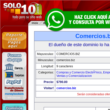
Comercios.b
El dueño de este dominio lo ha
Mayusculas:
COMERCIOS.BIZ
Minusculas:
comercios.biz
Longitud:
9 caracteres
Categorias:
Compras y Comercio ElectrÃ³nico
,
Empr
Ventas y Comercializacion
Precio:
$790.00
Visitar!
comercios.biz
Serán consideradas ofer