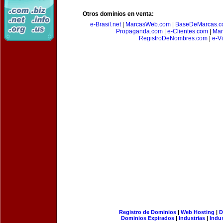
Otros dominios en venta:
e-Brasil.net
|
MarcasWeb.com
|
BaseDeMarcas.c
Propaganda.com
|
e-Clientes.com
|
Mar
RegistroDeNombres.com
|
e-V
Registro de Dominios
|
Web Hosting
|
D
Dominios Expirados
|
Industrias
|
Indu