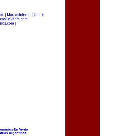
om
|
MarcasInternet.com
|
e-
casEnVenta.com
|
inos.com
|
ominios En Venta
strias Argentinas