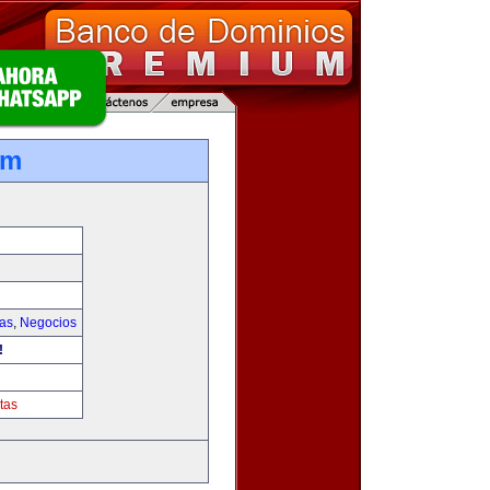
om
ias
,
Negocios
!
tas