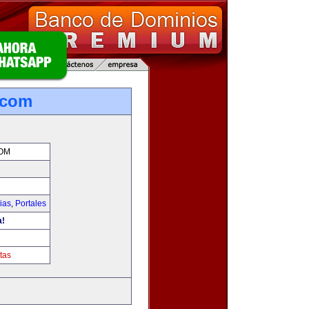
.com
OM
ias
,
Portales
a!
m
tas