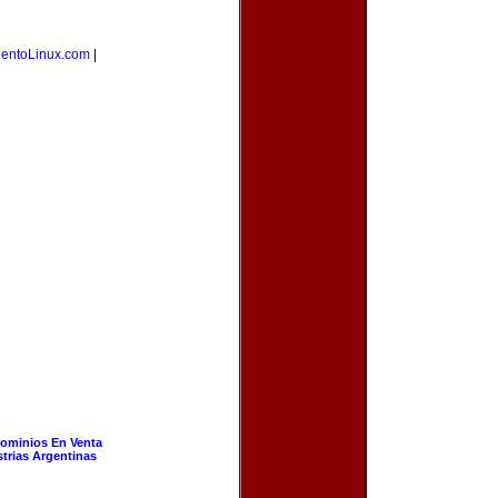
ientoLinux.com
|
ominios En Venta
strias Argentinas