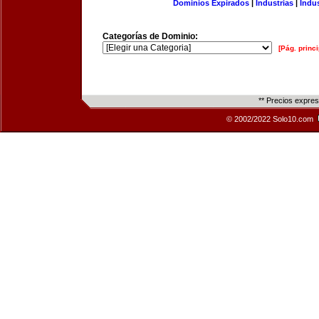
Dominios Expirados
|
Industrias
|
Indu
Categorías de Dominio:
[Pág. princi
** Precios expre
© 2002/2022 Solo10.com