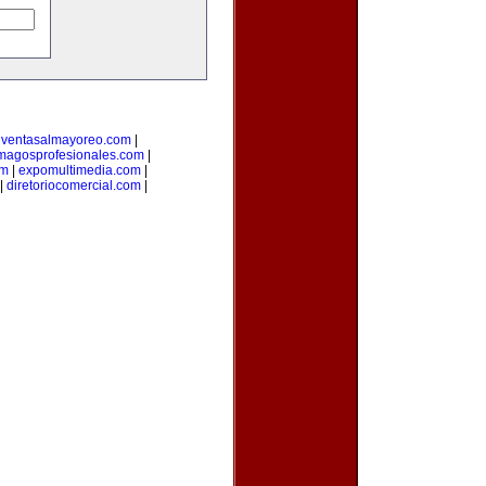
|
ventasalmayoreo.com
|
magosprofesionales.com
|
om
|
expomultimedia.com
|
|
diretoriocomercial.com
|