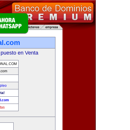
al.com
 puesto en Venta
ONAL.COM
l.com
pleo
ta!
l.com
tas