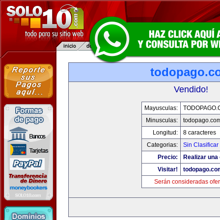
todopago.c
Vendido!
Mayusculas:
TODOPAGO.
Minusculas:
todopago.co
Longitud:
8 caracteres
Categorias:
Sin Clasificar
Precio:
Realizar una 
Visitar!
todopago.co
Serán consideradas ofer