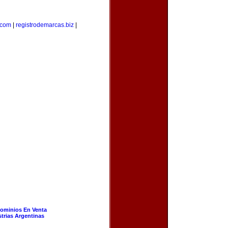
.com
|
registrodemarcas.biz
|
ominios En Venta
strias Argentinas