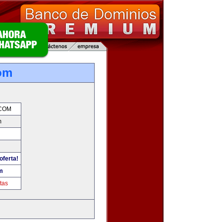
om
COM
m
oferta!
m
tas