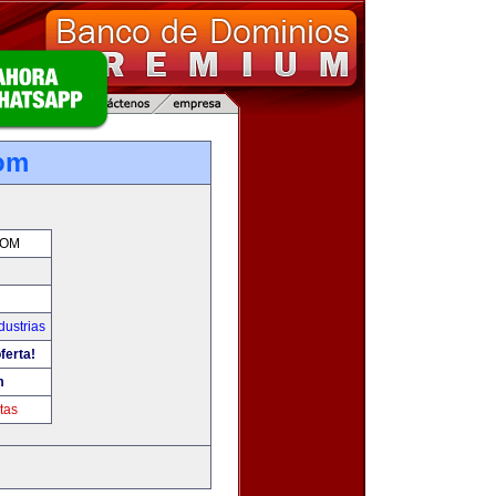
om
COM
dustrias
ferta!
m
tas