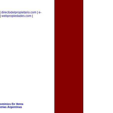
|
directodelpropietario.com
|
e-
|
webpropiedades.com
|
ominios En Venta
strias Argentinas