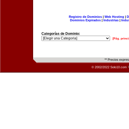
Registro de Dominios
|
Web Hosting
|
D
Dominios Expirados
|
Industrias
|
Indu
Categorías de Dominio:
[Pág. princi
** Precios expre
© 2002/2022 Solo10.com