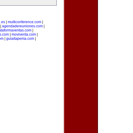
.es
|
multiconference.com
|
|
agendadereuniones.com
|
ataformaventas.com
|
s.com
|
moviventa.com
|
com
|
guiaitapema.com
|