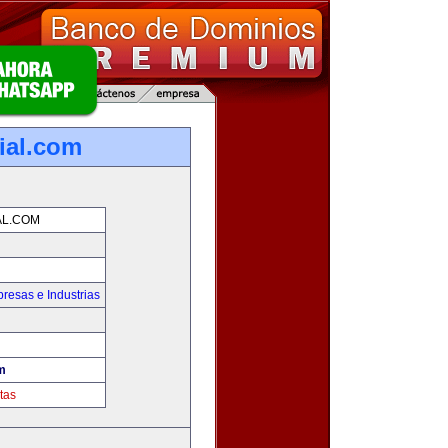
ial.com
AL.COM
resas e Industrias
m
tas