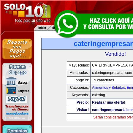
cateringempresar
Vendido!
Mayusculas:
CATERINGEMPRESARI
Minusculas:
cateringempresarial.com
Longitud:
19 caracteres
Categorias:
Alimentos y Bebidas
,
Emp
Keywords:
catering
Precio:
Realizar una oferta!
Visitar!
cateringempresarial.co
Serán consideradas ofer