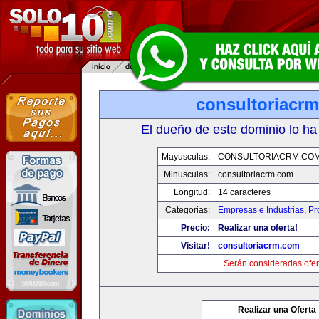
consultoriacr
El dueño de este dominio lo ha
Mayusculas:
CONSULTORIACRM.CO
Minusculas:
consultoriacrm.com
Longitud:
14 caracteres
Categorias:
Empresas e Industrias
,
Pr
Precio:
Realizar una oferta!
Visitar!
consultoriacrm.com
Serán consideradas ofer
Realizar una Oferta