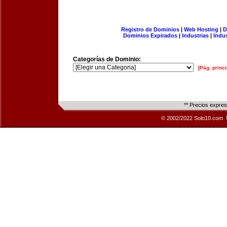
Registro de Dominios
|
Web Hosting
|
D
Dominios Expirados
|
Industrias
|
Indu
Categorías de Dominio:
[Pág. princi
** Precios expre
© 2002/2022 Solo10.com