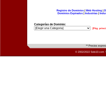
Registro de Dominios
|
Web Hosting
|
D
Dominios Expirados
|
Industrias
|
Indu
Categorías de Dominio:
[Pág. princi
** Precios expre
© 2002/2022 Solo10.com