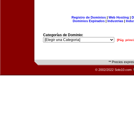
Registro de Dominios
|
Web Hosting
|
D
Dominios Expirados
|
Industrias
|
Indu
Categorías de Dominio:
[Pág. princi
** Precios expre
© 2002/2022 Solo10.com